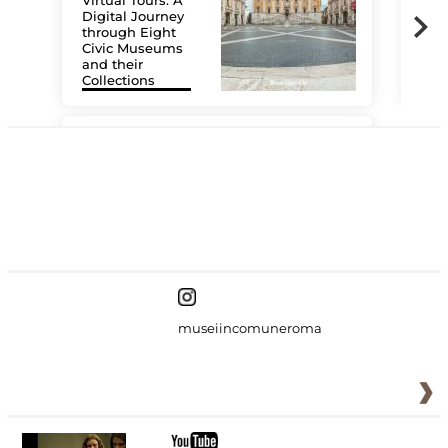
Virtual Tours. A
Digital Journey
through Eight
Civic Museums
and their
Collections
The
#DiscoverMiC
museiincomuneroma