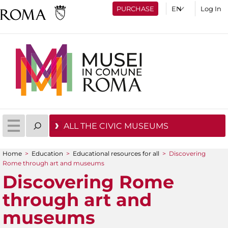
PURCHASE
Log In
ALL THE CIVIC MUSEUMS
Home
>
Education
>
Educational resources for all
>
Discovering
You are here
Rome through art and museums
Discovering Rome
through art and
museums