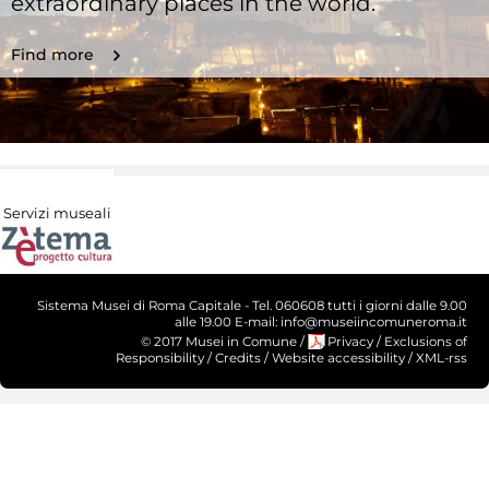
extraordinary places in the world.
Find more
Servizi museali
Sistema Musei di Roma Capitale - Tel. 060608 tutti i giorni dalle 9.00
alle 19.00 E-mail: info@museiincomuneroma.it
© 2017 Musei in Comune
/
Privacy
/
Exclusions of
Responsibility
/
Credits
/
Website accessibility
/
XML-rss