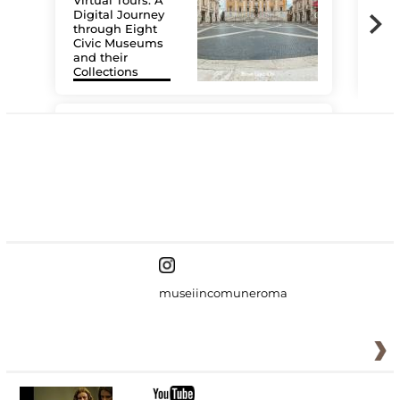
Virtual Tours. A
Digital Journey
through Eight
Civic Museums
and their
Collections
The
#DiscoverMiC
museiincomuneroma