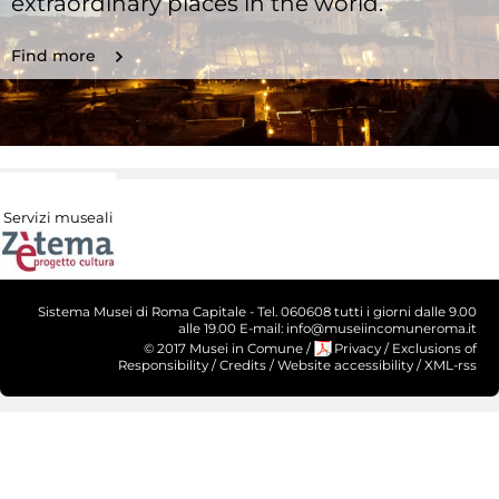
extraordinary places in the world.
Find more
Servizi museali
Sistema Musei di Roma Capitale - Tel. 060608 tutti i giorni dalle 9.00
alle 19.00 E-mail: info@museiincomuneroma.it
© 2017 Musei in Comune
/
Privacy
/
Exclusions of
Responsibility
/
Credits
/
Website accessibility
/
XML-rss