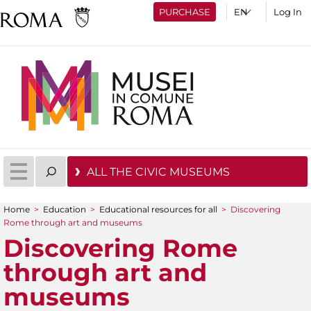
PURCHASE
Log In
ALL THE CIVIC MUSEUMS
Home
>
Education
>
Educational resources for all
>
Discovering
You are here
Rome through art and museums
Discovering Rome
through art and
museums