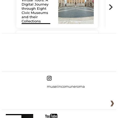
Virtual Tours. A
Digital Journey
through Eight
Civic Museums
and their
Collections
The
#DiscoverMiC
museiincomuneroma