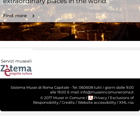
extraordinary places in the world.
Find more
Servizi museali
Sistema Musei di Roma Capitale - Tel. 060608 tutti i giorni dalle 9.00
alle 19.00 E-mail: info@museiincomuneroma.it
© 2017 Musei in Comune
/
Privacy
/
Exclusions of
Responsibility
/
Credits
/
Website accessibility
/
XML-rss