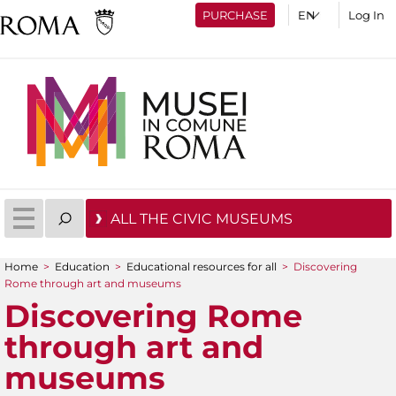
PURCHASE
Log In
ALL THE CIVIC MUSEUMS
Home
>
Education
>
Educational resources for all
>
Discovering
You are here
Rome through art and museums
Discovering Rome
through art and
museums