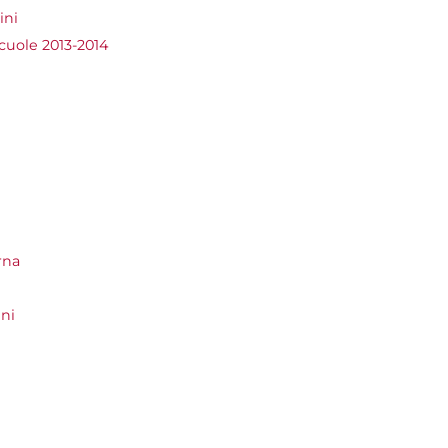
ini
scuole 2013-2014
rna
ni