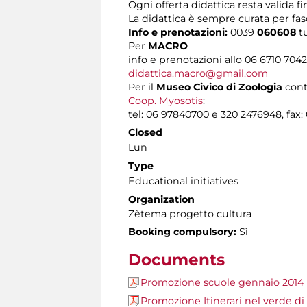
Ogni offerta didattica resta valida fi
La didattica è sempre curata per fasc
Info e prenotazioni:
0039
060608
t
Per
MACRO
info e prenotazioni allo 06 6710 704
didattica.macro@gmail.com
Per il
Museo Civico di Zoologia
cont
Coop. Myosotis
:
tel: 06 97840700 e 320 2476948, fax:
Closed
Lun
Type
Educational initiatives
Organization
Zètema progetto cultura
Booking compulsory:
Sì
Documents
Promozione scuole gennaio 2014
Promozione Itinerari nel verde d