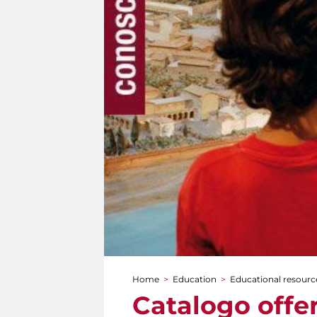
Home
>
Education
>
Educational resourc
You are here
Catalogo offer