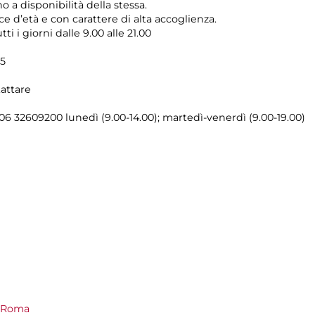
no a disponibilità della stessa.
e d’età e con carattere di alta accoglienza.
utti i giorni dalle 9.00 alle 21.00
25
attare
 06 32609200 lunedì (9.00-14.00); martedì-venerdì (9.00-19.00)
i Roma