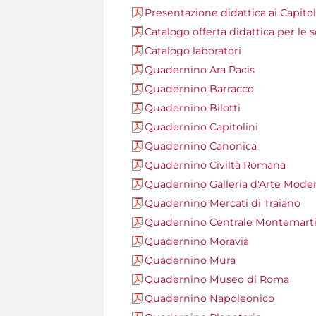
Presentazione didattica ai Capitol
Catalogo offerta didattica per le 
Catalogo laboratori
Quadernino Ara Pacis
Quadernino Barracco
Quadernino Bilotti
Quadernino Capitolini
Quadernino Canonica
Quadernino Civiltà Romana
Quadernino Galleria d'Arte Mode
Quadernino Mercati di Traiano
Quadernino Centrale Montemarti
Quadernino Moravia
Quadernino Mura
Quadernino Museo di Roma
Quadernino Napoleonico