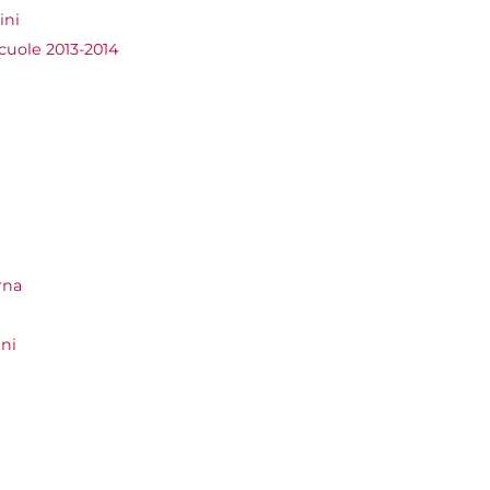
ini
scuole 2013-2014
rna
ni