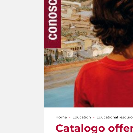
Home
>
Education
>
Educational resourc
You are here
Catalogo offer