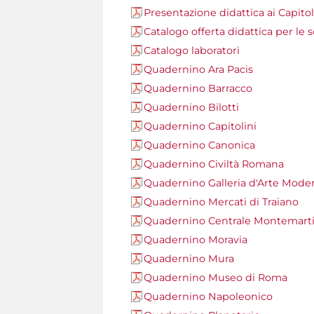
Presentazione didattica ai Capitol
Catalogo offerta didattica per le 
Catalogo laboratori
Quadernino Ara Pacis
Quadernino Barracco
Quadernino Bilotti
Quadernino Capitolini
Quadernino Canonica
Quadernino Civiltà Romana
Quadernino Galleria d'Arte Mode
Quadernino Mercati di Traiano
Quadernino Centrale Montemarti
Quadernino Moravia
Quadernino Mura
Quadernino Museo di Roma
Quadernino Napoleonico