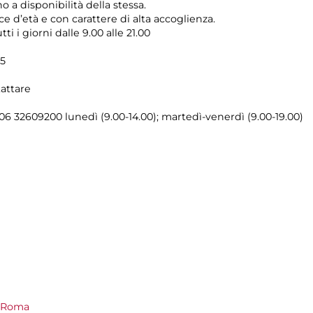
no a disponibilità della stessa.
e d’età e con carattere di alta accoglienza.
utti i giorni dalle 9.00 alle 21.00
25
attare
 06 32609200 lunedì (9.00-14.00); martedì-venerdì (9.00-19.00)
i Roma