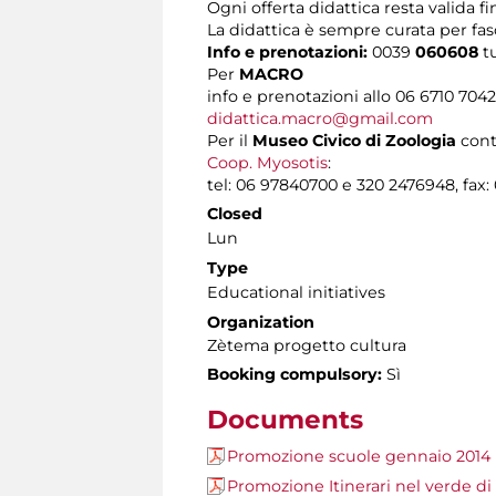
Ogni offerta didattica resta valida fi
La didattica è sempre curata per fasc
Info e prenotazioni:
0039
060608
t
Per
MACRO
info e prenotazioni allo 06 6710 704
didattica.macro@gmail.com
Per il
Museo Civico di Zoologia
cont
Coop. Myosotis
:
tel: 06 97840700 e 320 2476948, fax:
Closed
Lun
Type
Educational initiatives
Organization
Zètema progetto cultura
Booking compulsory:
Sì
Documents
Promozione scuole gennaio 2014
Promozione Itinerari nel verde d