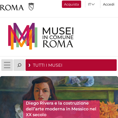
Acquista
Accedi
TUTTI I MUSEI
Diego Rivera e la costruzione
dell’arte moderna in Messico nel
XX secolo