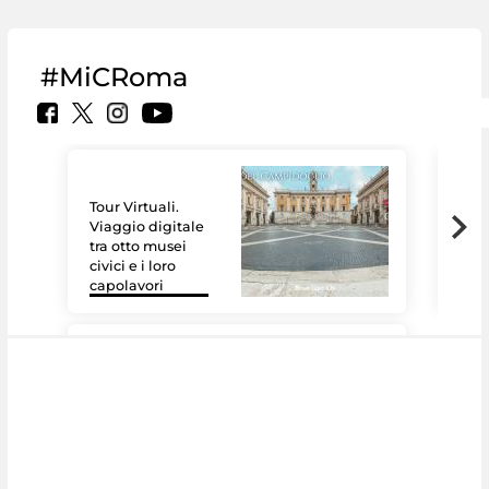
#MiCRoma
Tour Virtuali.
Viaggio digitale
tra otto musei
civici e i loro
Le 
capolavori
Sis
#DiscoverMiC