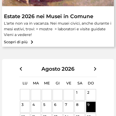
Estate 2026 nei Musei in Comune
L'arte non va in vacanza. Nei musei civici, anche durante i
mesi estivi, trovi: > mostre > laboratori e visite guidate
Vieni a vedere!
Scopri di più
Agosto
2026
LU
MA
ME
GI
VE
SA
DO
1
2
3
4
5
6
7
8
9