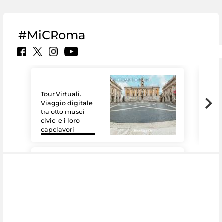
#MiCRoma
Tour Virtuali.
Viaggio digitale
tra otto musei
civici e i loro
Le 
capolavori
Sis
#DiscoverMiC