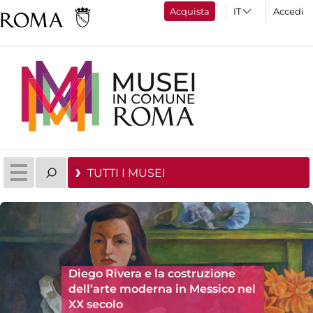
Acquista
Accedi
TUTTI I MUSEI
Diego Rivera e la costruzione
dell’arte moderna in Messico nel
XX secolo