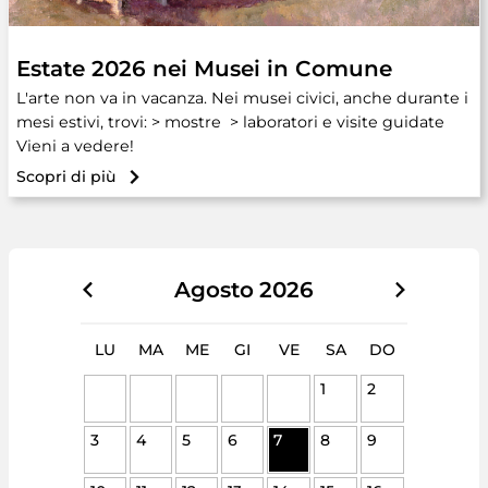
Estate 2026 nei Musei in Comune
L'arte non va in vacanza. Nei musei civici, anche durante i
mesi estivi, trovi: > mostre > laboratori e visite guidate
Vieni a vedere!
Scopri di più
Agosto
2026
LU
MA
ME
GI
VE
SA
DO
1
2
3
4
5
6
7
8
9