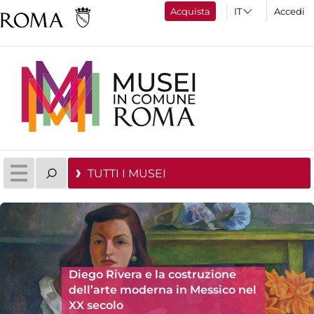
Acquista
Accedi
TUTTI I MUSEI
Diego Rivera e la costruzione
dell’arte moderna in Messico nel
XX secolo