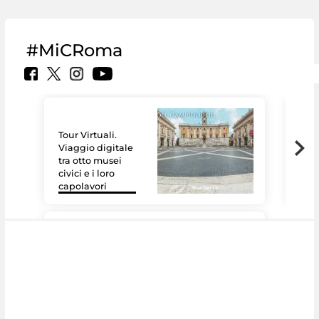
#MiCRoma
Tour Virtuali.
Viaggio digitale
tra otto musei
civici e i loro
Le 
capolavori
Sis
#DiscoverMiC