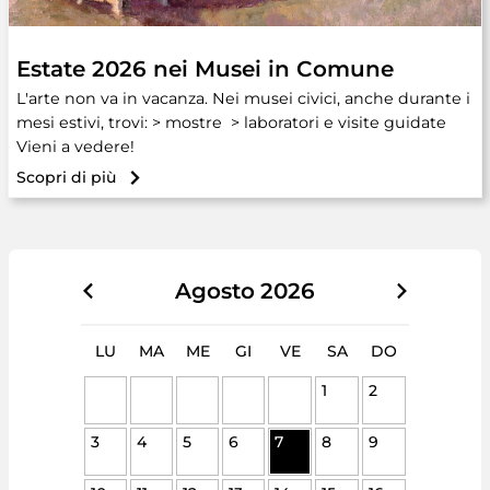
Estate 2026 nei Musei in Comune
L'arte non va in vacanza. Nei musei civici, anche durante i
mesi estivi, trovi: > mostre > laboratori e visite guidate
Vieni a vedere!
Scopri di più
Agosto
2026
LU
MA
ME
GI
VE
SA
DO
1
2
3
4
5
6
7
8
9